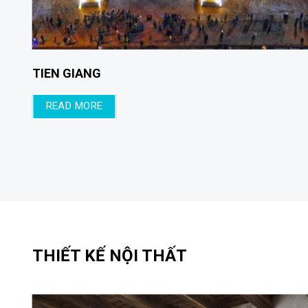
N XUÂN DIỆU
QUEEN PEAR
RE
READ MORE
THIẾT KẾ NỘI THẤT