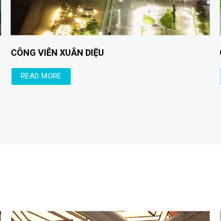
L
D-ONE NINH KI
READ MORE