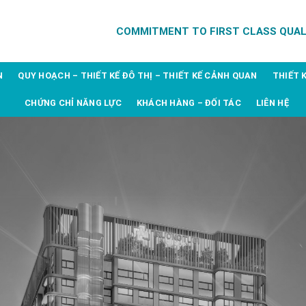
COMMITMENT TO FIRST CLASS QUAL
N
QUY HOẠCH – THIẾT KẾ ĐÔ THỊ – THIẾT KẾ CẢNH QUAN
THIẾT 
CHỨNG CHỈ NĂNG LỰC
KHÁCH HÀNG – ĐỐI TÁC
LIÊN HỆ