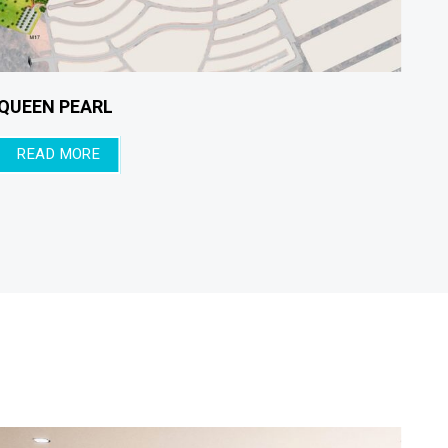
EU
VNA BEACH RESO
READ MORE