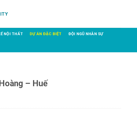
ITY
KẾ NỘI THẤT
DỰ ÁN ĐẶC BIỆT
ĐỘI NGŨ NHÂN SỰ
Hoàng – Huế