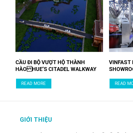
CẦU ĐI BỘ VƯỢT HỘ THÀNH
VINFAST
HÀO HUE’S CITADEL WALKWAY
SHOWRO
READ MORE
READ M
GIỚI THIỆU