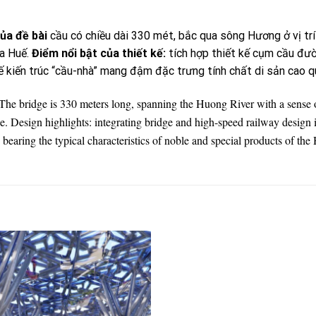
ủa
đề
bài
cầu có chiều dài 330 mét, bắc qua sông Hương ở vị trí 
ủa Huế.
Điểm
nổi
bật
của
thiết
kế
:
tích hợp thiết kế cụm cầu đư
ế kiến trúc “cầu-nhà” mang đậm đặc trưng tính chất di sản cao q
The bridge is 330 meters long, spanning the Huong River with a sense o
. Design highlights: integrating bridge and high-speed railway design 
 bearing the typical characteristics of noble and special products of the