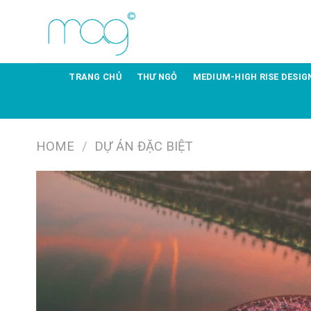
TRANG CHỦ
THƯ NGỎ
MEDIUM-HIGH RISE DESIG
HOME
/
DỰ ÁN ĐẶC BIỆT