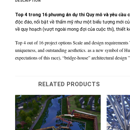
DESCRIPTION
Top 4
trong
16
phương
án
dự
thi
Quy
mô
và
yêu
cầu
c
độc đáo, nổi bật về thẩm mỹ như một biểu tượng mới c
về quy hoạch (vượt ngoài mong đợi của cuộc thi), thiết k
Top 4 out of 16 project options Scale and design requirements 
uniqueness, and outstanding aesthetics. as a new symbol of Hue
expectations of this race), “bridge-house” architectural design ”
RELATED PRODUCTS