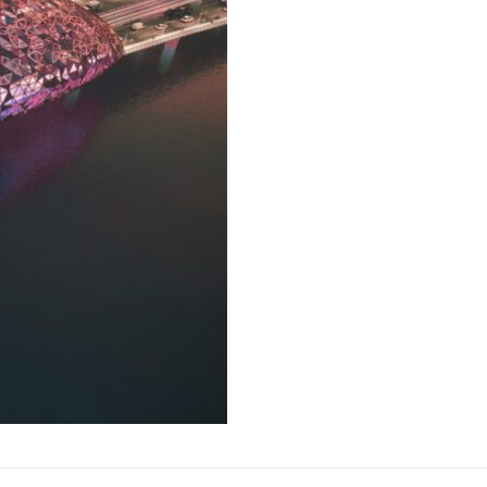
customer
ratings