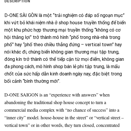
DESCRIPTION
D-ONE SÀI GÒN là một “trải nghiệm có đáp số ngoạn mục”
khi vứt bỏ khái niệm nhà ở shop house truyền thống để biến
một khu phức hợp thương mại truyền thống “không có cơ
hội thắng lợi” trở thành mô hình “phố trong nhà-nhà trong
phố” hay “phố theo chiều thẳng đứng – vertical town” hay
nói khác đi, chúng biến không gian thương mại tập trung,
đóng kín trở thành có thể tiếp cận từ mọi điểm, không gian
đa phong cách, mô hình shop bán lẻ phi tập trung, là mấu
chốt của sức hấp dẫn kinh doanh ngày nay, đặc biệt trong
bối cảnh “bình thường mới”.
D-ONE SAIGON is an “experience with answers” when
abandoning the traditional shop house concept to turn a
commercial media complex with “no chance of success” into a
“inner city” model. house-house in the street” or “vertical street –
vertical town” or in other words, they turn closed, concentrated